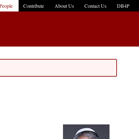
People
Contribute
About Us
Contact Us
DB4P