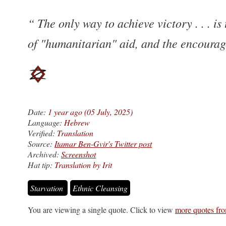
The only way to achieve victory . . . is
of "humanitarian" aid, and the encoura
Date:
1 year ago (05 July, 2025)
Language:
Hebrew
Verified:
Translation
Source:
Itamar Ben-Gvir's Twitter post
Archived:
Screenshot
Hat tip:
Translation by Irit
Starvation
Ethnic Cleansing
You are viewing a single quote. Click to view
more quotes fro